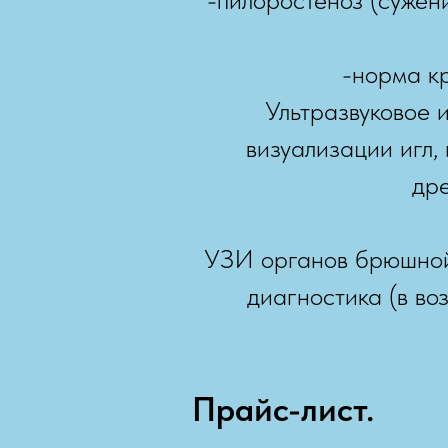
-норма к
Ультразвуковое 
визуализации игл,
дре
УЗИ органов брюшной 
диагностика (в во
Прайс-лист.