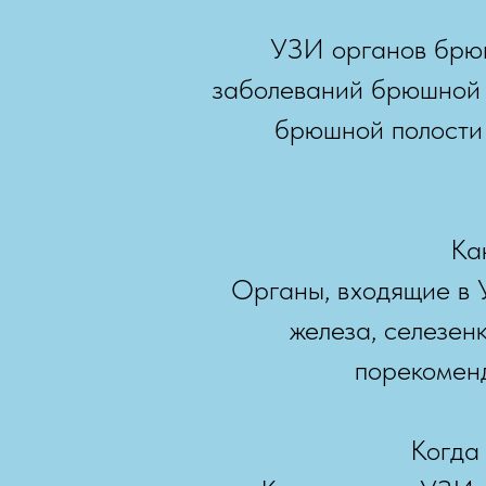
УЗИ органов брюш
заболеваний брюшной п
брюшной полости 
Ка
Органы, входящие в 
железа, селезен
порекоменд
Когда