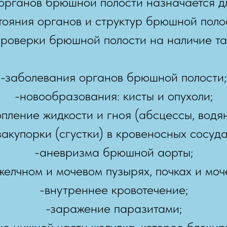
рганов брюшной полости назначается д
тояния органов и структур брюшной полос
проверки брюшной полости на наличие так
-заболевания органов брюшной полости;
-новообразования: кисты и опухоли;
опление жидкости и гноя (абсцессы, водян
закупорки (сгустки) в кровеносных сосуда
-аневризма брюшной аорты;
желчном и мочевом пузырях, почках и моч
-внутреннее кровотечение;
-заражение паразитами;
ие нижней части желудка, которое блоки