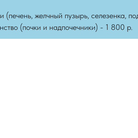
(печень, желчный пузырь, селезенка, по
тво (почки и надпочечники) - 1 800 р.
Запись на приём
клиника
О нас
Врачи