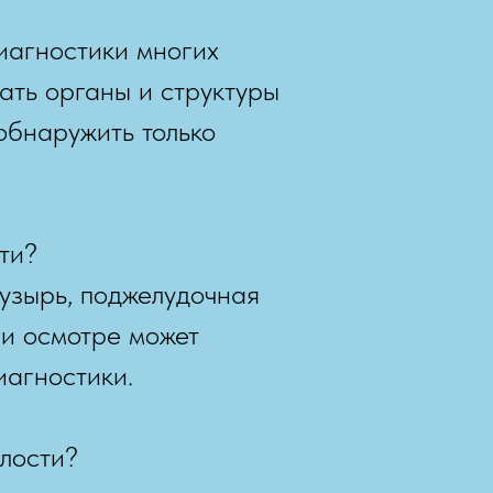
иагностики многих
ать органы и структуры
обнаружить только
ти?
узырь, поджелудочная
ри осмотре может
иагностики.
лости?