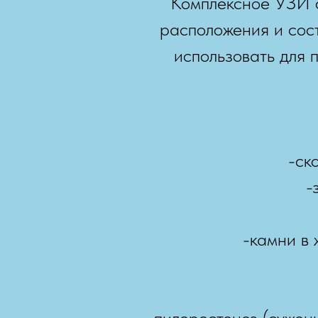
Комплексное УЗИ о
расположения и сос
использовать для 
-ск
-
-камни в 
-пилоростеноз (сужен