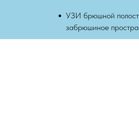
УЗИ брюшной полости 
забрюшиное пространс
услуги