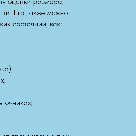
ля оценки размера,
ти. Его также можно
их состояний, как:
ка);
х;
еточниках;
рует прохождение пищи